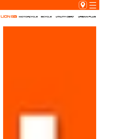
Utility Cart
URBAN PLUS
Motorcycle
Bicycle