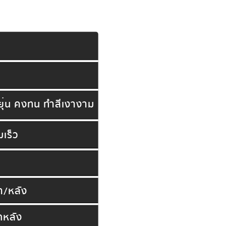
หยุ่น คงทน ทำสีเงางาม
มเร็ว
า/หลัง
กหลัง