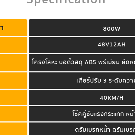
800W
48V12AH
โครงโลหะ บอดี้วัสดุ ABS พรีเมียม ยืด
เกียร์ปรับ 3 ระดับควา
40KM/H
โช๊คคู่ซับแรงกระแทก หน้
ดรัมเบรกหน้า ดรัมเบร