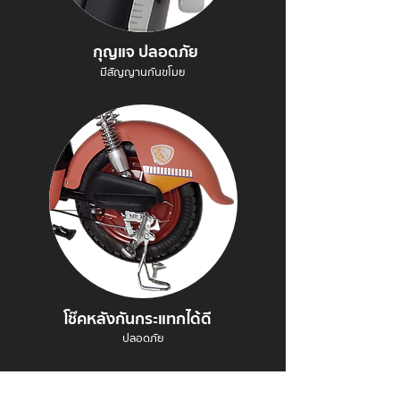
กุญแจ ปลอดภัย
มีสัญญานกันขโมย
โช๊คหลังกันกระแทกได้ดี
ปลอดภัย