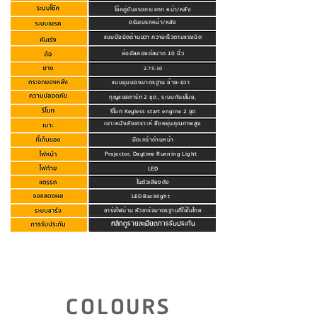
โช๊คคู่ซับแรงกระแทก หน้า/หลัง
ดรัมเบรกหน้า/หลัง
แบบมือบิดด้านขวา ความเร็วตามแรงบิด
ล้ออัลลอยด์ขนาด 10 นิ้ว
2.75-10
แบบมุมมองมาตรฐาน ซ้าย-ขวา
กุญแจสตาร์ท 2 ชุด , ระบบกันขโมย,
รีโมท Keyless start engine 2 ชุด
เบาะหนังสังเคราะห์ ยืดหยุ่นคุณภาพสูง
มีตะกร้าด้านหน้า
Projector, Daytime Running Light
LED
ในตัวเสียงดัง
LED Backlight
ชาร์จไฟบ้าน หัวชาร์จมาตรฐานที่ใช้ในไทย
คลิกดูรายละเอียดการรับประกัน
COLOURS