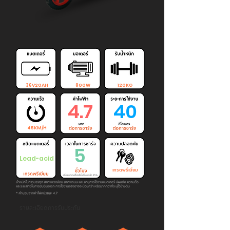
36V20AH
800W
120KG
4.7
40
45KM/H
5
Lead-acid
เกรดพรีเมียม
รายละเอียดการรับประกัน