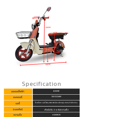
Specification
800W
36V20AH
โครงโลหะ บอดี้วัสดุ ABS พรีเมียม ยืดหยุ่น คงทน ทำสีเงางาม
เกียร์ปรับ 3 ระดับความเร็ว
45KM/H