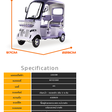
Specification
1500W
60V20AH
ABS
เดินหน้า - ถอยหลัง ปรับ 3 ระดับ
40KM/H
โช๊คคู่ซับแรงกระแทก หน้า/หลัง
ดรัมเบรกหน้า/หลัง