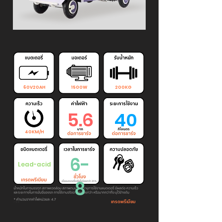
60V20AH
1500W
200KG
5.6
40
40KM/H
6-
Lead-acid
8
เกรดพรีเมียม