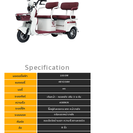
Specification
1000W
48V20AH
ABS
เดินหน้า - ถอยหลัง ปรับ 3 ระดับ
40KM/H
โช๊คคู่ซับแรงกระแทก หน้า/หลัง
ดรัมเบรกหน้า/หลัง
แบบมือบิดด้านขวา ความเร็วตามแรงบิด
8 นิ้ว