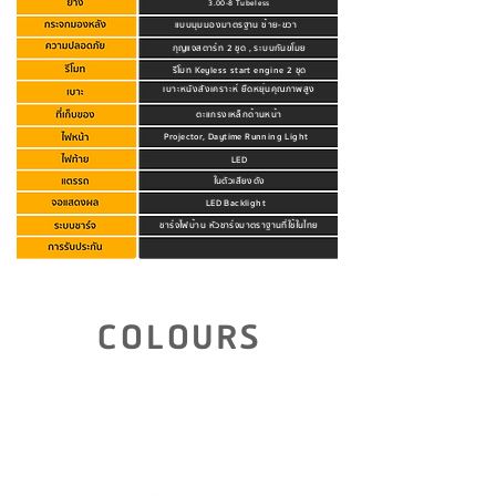
3.00-8 Tubeless
แบบมุมมองมาตรฐาน ซ้าย-ขวา
กุญแจสตาร์ท 2 ชุด , ระบบกันขโมย
รีโมท Keyless start engine 2 ชุด
เบาะหนังสังเคราะห์ ยืดหยุ่นคุณภาพสูง
ตะแกรงเหล็กด้านหน้า
Projector, Daytime Running Light
LED
ในตัวเสียงดัง
LED Backlight
ชาร์จไฟบ้าน หัวชาร์จมาตราฐานที่ใช้ในไทย
คลิกดูรายละเอียดการรับประกัน
COLOURS