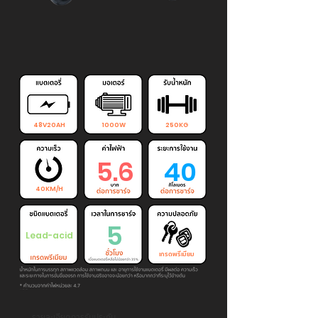
48V20AH
1000W
250KG
5.6
40
40KM/H
5
Lead-acid
เกรดพรีเมียม
รายละเอียดการรับประกัน