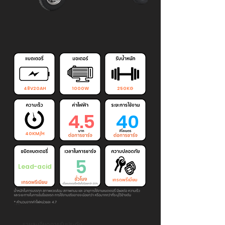
48V20AH
1000W
250KG
4.5
40
40KM/H
5
Lead-acid
เกรดพรีเมียม
รายละเอียดการรับประกัน