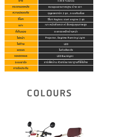
3.00-8 Tubeless
แบบมุมมองมาตรฐาน ซ้าย-ขวา
กุญแจสตาร์ท 2 ชุด , ระบบกันขโมย
รีโมท Keyless start engine 2 ชุด
เบาะหนังสังเคราะห์ ยืดหยุ่นคุณภาพสูง
ตะแกรงเหล็กด้านหน้า
Projector, Daytime Running Light
LED
ในตัวเสียงดัง
LED Backlight
ชาร์จไฟบ้าน หัวชาร์จมาตราฐานที่ใช้ในไทย
คลิกดูรายละเอียดการรับประกัน
COLOURS