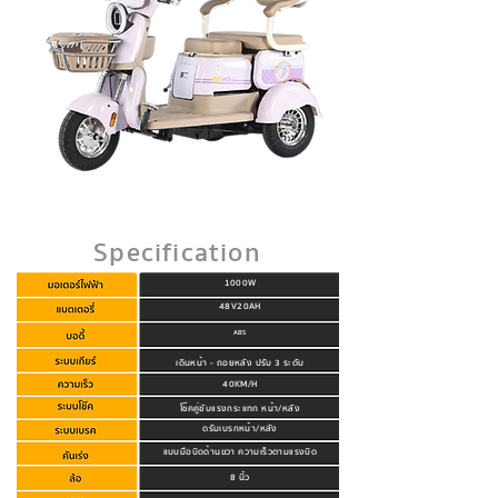
Specification
1000W
48V20AH
ABS
เดินหน้า - ถอยหลัง ปรับ 3 ระดับ
40KM/H
โช๊คคู่ซับแรงกระแทก หน้า/หลัง
ดรัมเบรกหน้า/หลัง
แบบมือบิดด้านขวา ความเร็วตามแรงบิด
8 นิ้ว