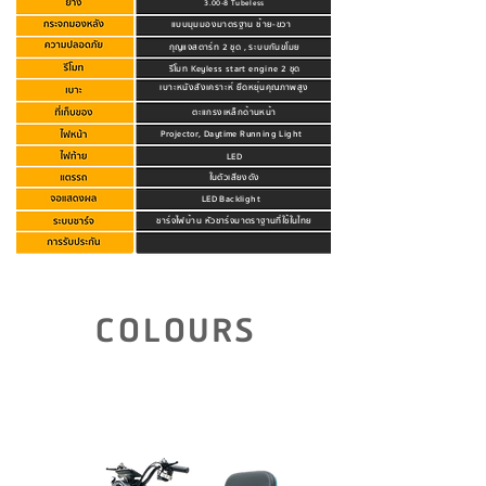
3.00-8 Tubeless
แบบมุมมองมาตรฐาน ซ้าย-ขวา
กุญแจสตาร์ท 2 ชุด , ระบบกันขโมย
รีโมท Keyless start engine 2 ชุด
เบาะหนังสังเคราะห์ ยืดหยุ่นคุณภาพสูง
ตะแกรงเหล็กด้านหน้า
Projector, Daytime Running Light
LED
ในตัวเสียงดัง
LED Backlight
ชาร์จไฟบ้าน หัวชาร์จมาตราฐานที่ใช้ในไทย
คลิกดูรายละเอียดการรับประกัน
COLOURS