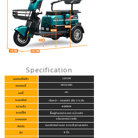
Specification
1000W
48V20AH
ABS
เดินหน้า - ถอยหลัง ปรับ 3 ระดับ
40KM/H
โช๊คคู่ซับแรงกระแทก หน้า/หลัง
ดรัมเบรกหน้า/หลัง
แบบมือบิดด้านขวา ความเร็วตามแรงบิด
8 นิ้ว