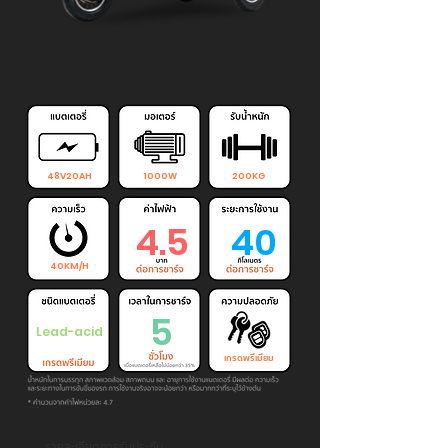
48V20AH
1000W
200KG
4.5
40
40KM/H
5
Lead-acid
เกรดพรีเมียม
รายละเอียดการรับประกัน