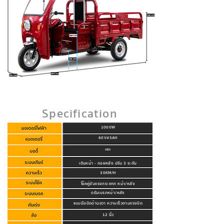
Specification
1000W
60V45AH
ABS
เดินหน้า - ถอยหลัง ปรับ 3 ระดับ
30KM/H
โช๊คคู่ซับแรงกระแทก หน้า/หลัง
ดรัมเบรกหน้า/หลัง
แบบมือบิดด้านขวา ความเร็วตามแรงบิด
12 นิ้ว