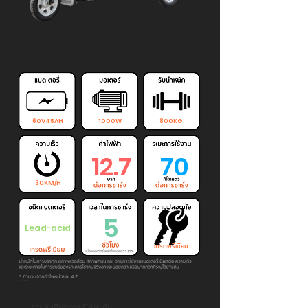
60V45AH
1000W
800KG
12.7
70
30KM/H
5
Lead-acid
เกรดพรีเมียม
รายละเอียดการรับประกัน