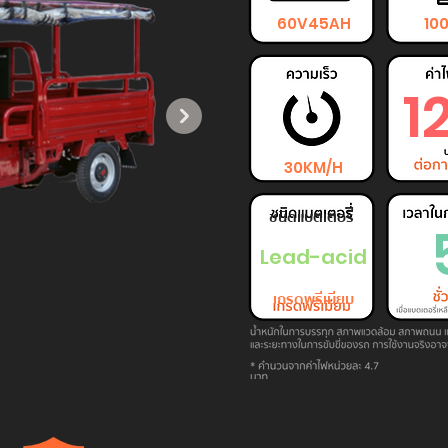
60V45AH
10
1
30KM/H
ชนิดแบตเตอรี่
Lead-acid
เกรดพรีเมียม