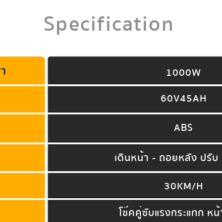
Specification
1000W
60V45AH
ABS
เดินหน้า - ถอยหลัง ปรับ 
30KM/H
โช๊คคู่ซับแรงกระแทก หน้