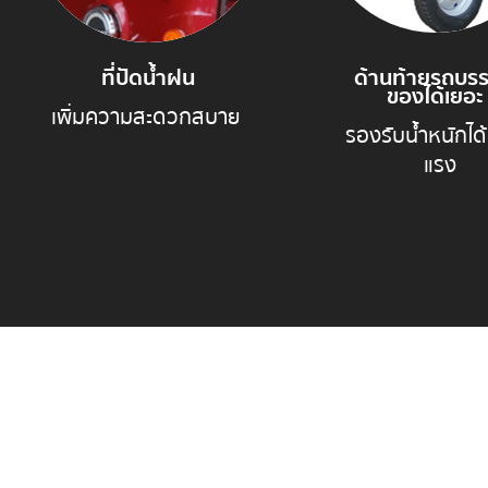
ที่ปัดน้ำฝน
ด้านท้ายรถบรร
ของได้เยอะ
เพิ่มความสะดวกสบาย
รองรับน้ำหนักได้
แรง