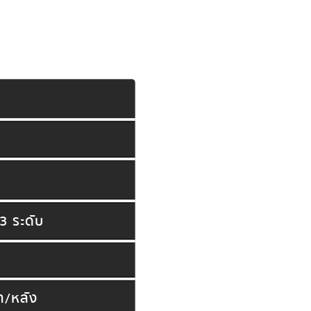
3 ระดับ
า/หลัง