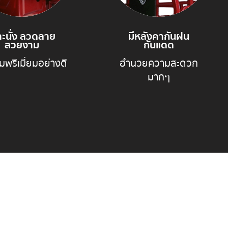
าะนั่ง ลวดลาย
มีหลังคากันฝน
สวยงาม
กันแดด
มพรีเมี่ยมอย่างดี
อำนวยความสะดวก
มากๆ