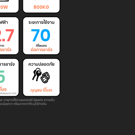
00W
800KG
2.7
70
5
กุญแจ รีโมท