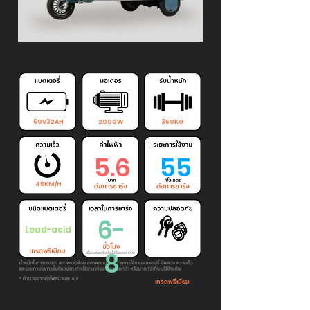
60V32AH
2000W
350KG
5.6
55
45KM/H
6-
Lead-acid
8
เกรดพรีเมียม