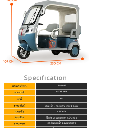
Specification
2000W
60V32AH
ABS
เดินหน้า - ถอยหลัง ปรับ 3 ระดับ
45KM/H
โช๊คคู่ซับแรงกระแทก หน้า/หลัง
ดิสก์เบรกหน้า ดรัมเบรกหลัง