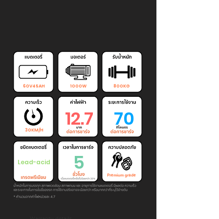
60V45AH
1000W
800KG
12.7
70
30KM/H
5
Lead-acid
Premium grade
Warranty details