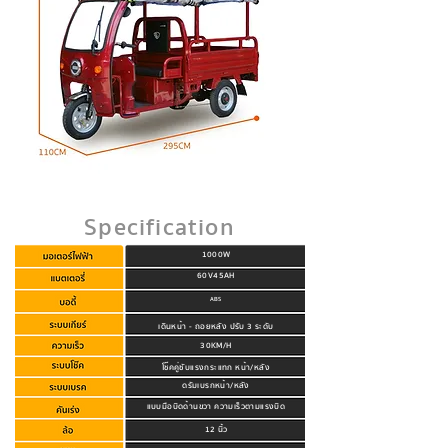
Specification
1000W
60V45AH
ABS
เดินหน้า - ถอยหลัง ปรับ 3 ระดับ
30KM/H
โช๊คคู่ซับแรงกระแทก หน้า/หลัง
ดรัมเบรกหน้า/หลัง
แบบมือบิดด้านขวา ความเร็วตามแรงบิด
12 นิ้ว