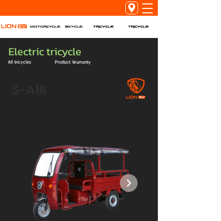
Tricycle
Tricycle
Motorcycle
Bicycle
Electric tricycle
All tricycles
Product Warranty
S-A16