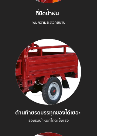
ที่ปัดน้ำฝน
เพิ่มความสะดวกสบาย
ด้านท้ายรถบรรทุกของได้เยอะ
รองรับน้ำหนักได้ดีแข็งแรง