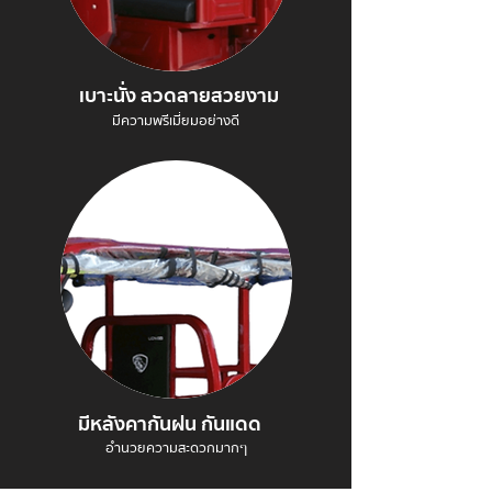
เบาะนั่ง ลวดลายสวยงาม
มีความพรีเมี่ยมอย่างดี
มีหลังคากันฝน กันแดด
อำนวยความสะดวกมากๆ