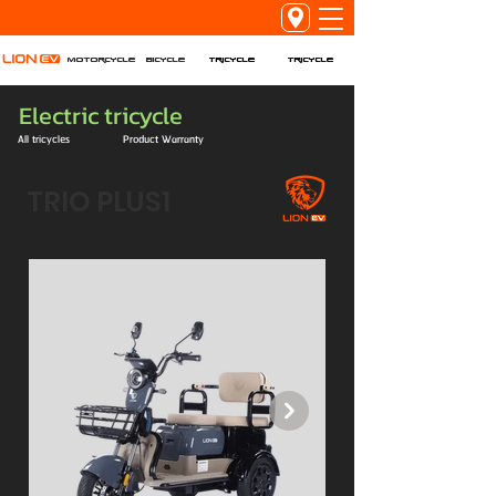
Tricycle
Tricycle
Motorcycle
Bicycle
Electric tricycle
All tricycles
Product Warranty
TRIO PLUS1