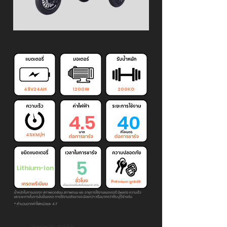
48V24AH
1200W
200KG
4.5
40
45KM/H
5
Lithium-Ion
Premium grade
Warranty details