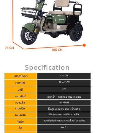
Specification
1200W
48V24AH
ABS
เดินหน้า - ถอยหลัง ปรับ 3 ระดับ
45KM/H
โช๊คคู่ซับแรงกระแทก หน้า/หลัง
ดิสก์เบรกหน้า ดรัมเบรกหลัง
แบบมือบิดด้านขวา ความเร็วตามแรงบิด
10 นิ้ว