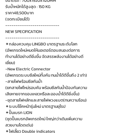
ขนาดรถ : 700x1920x1120MM
รับน้ำหนักได้สูงสุด : 150 KG
ราคา48,500บาท
(จดทะเบียนได้)
--------------------------
NEW SPECIFICATION
--------------------------
✦กล่องควบคุม LINGBO มาตรฐานระดับโลก
(อัพเกรดใหม่หมดให้มอเตอร์ตอบสนองต่อการ
ทำงานได้อย่างดียิ่งขึ้น จัดสรรพลังงานได้อย่างดี
เยี่ยม)
-New Electric Connector
(อัพเกรดระบบซีลใหม่ทั้งคัน ทนน้ำได้ดีขึ้นถึง 2 เท่า)
-สายไฟพร้อมซีลกันน้ำ
(ยกสายไฟใหม่รอบคัน พร้อมซีลกันน้ำป้องกันความ
เสียหายจากของเหลวหรือละอองน้ำได้ดียิ่งขึ้น)
-ชุดสายไฟหลักและสายไฟพวงแบต(ทนความร้อน)
✦ระบบโช๊คหน้ารุ่นใหม่ มาตรฐานยุโรป
✦ปั๊มเบรก LION
(ชุดปั๊มเบรกอัพเกรดใหม่ ใหญ่กว่าเดิมเพิ่มความ
สวยงามโดดเด่น)
✦ไฟเลี้ยว Double indicators