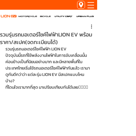
Utility Cart
URBAN PLUS
Motorcycle
Bicycle
รวมรุ่นรถมอเตอร์ไซค์ไฟฟ้าLION EV พร้อม
ราคา/สเปค(จดทะเบียนได้)
รวมรุ่นรถมอเตอร์ไซค์ไฟฟ้า LION EV
ปัจจุบันนี้รถที่ใช้พลังงานไฟฟ้าในการขับเคลื่อนนั้น 
ค่อนข้างเป็นที่นิยมอย่างมาก และมีหลายพื้นที่ใน
ประเทศไทยเริ่มใช้รถมอเตอร์ไซค์ไฟฟ้ากันแล้ว เรามา
ดูกันดีกว่าว่า แต่ละรุ่น LION EV มีสเปคแบบไหน
บ้าง? 
ที่โดนใจเรามากที่สุด มาเปรียบเทียบกันได้เลย👇🏻👇🏻