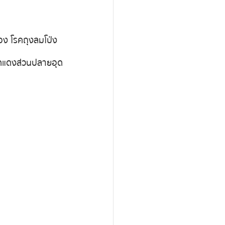
อง โรคถุงลมโป่ง
ดแดงส่วนปลายอุด