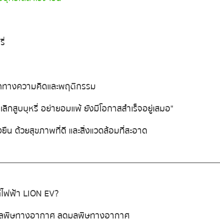
ี่
ัดทางความคิดและพฤติกรรม
กสูบบุหรี่ อย่ายอมแพ้ ยังมีโอกาสสำเร็จอยู่เสมอ"
ยืน ด้วยสุขภาพที่ดี และสิ่งแวดล้อมที่สะอาด
ค์ไฟฟ้า LION EV?
ร้มลพิษทางอากาศ ลดมลพิษทางอากาศ