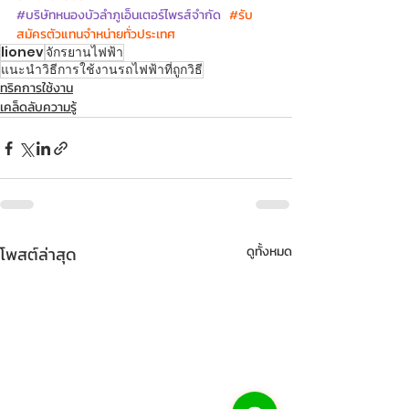
#บร
ิษัทหนองบัวลำภูเอ็นเตอร์ไพรส์จำกัด  
#รับ
สมัครตัวแทนจำหน่ายทั่วประเทศ
lionev
จักรยานไฟฟ้า
แนะนำวิธีการใช้งานรถไฟฟ้าที่ถูกวิธี
ทริคการใช้งาน
เคล็ดลับความรู้
โพสต์ล่าสุด
ดูทั้งหมด