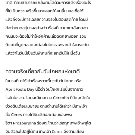
ชาติ  ที่คนสามารถแกล้งกันได้ด้วยการแต่งเรื่องอะไร
ที่ไม่เป็นความจริงขึ้นมาหลอกให้คนอื่นหลงเชื่อได้ 
แล้วถึงจะมีการเฉลยความจริงในตอนสุดท้าย โดยมี
ข้อกำหนดอยู่บางอย่างว่า เรื่องที่เอามาแกล้งหลอก
กันนั้นจะต้องไม่ทำให้อีกฝ่ายเลือดตกยางออก รวม
ถึงคนที่ถูกหลอกจะต้องไม่โกรธ เพราะเข้าใจตรงกัน
แล้วว่าในวันนี้เป็นวันพิเศษที่จะยกเว้นให้หนึ่งวัน
ความจริงเกี่ยวกับวันโกหกแห่งชาติ
ในบางที่มาได้เล่าเรื่องราวเกี่ยวกับวันโกหก หรือ 
April Fool’s Day นี้ไว้ว่า วันโกหกเริ่มขึ้นจากชาว
โรมันโบราณ โดยจะมีเทศกาล Cerealia ที่มักจะจัดใน
ช่วงต้นเดือนเมษายน ตามตำนานได้เล่าว่า มีเทพเจ้า
ชื่อ Ceres ทรงได้ยินเสียงสะท้อนของพระ
ธิดา Prosperpina ร้องตะโกนว่าเธอถูกเทพเจ้าพลูโต
จับตัวลงไปอยู่ใต้ดิน เทพเจ้า Ceres จึงตามเสียง