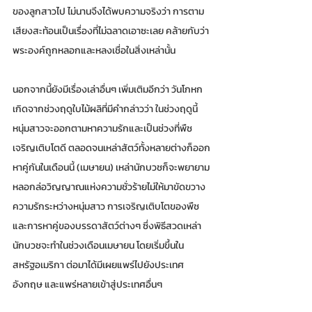
ของลูกสาวไป ไม่นานจึงได้พบความจริงว่า การตาม
เสียงสะท้อนเป็นเรื่องที่ไม่ฉลาดเอาซะเลย คล้ายกับว่า
พระองค์ถูกหลอกและหลงเชื่อในสิ่งเหล่านั้น
นอกจากนี้ยังมีเรื่องเล่าอื่นๆ เพิ่มเติมอีกว่า วันโกหก 
เกิดจากช่วงฤดูใบไม้ผลิที่มีคำกล่าวว่า ในช่วงฤดูนี้
หนุ่มสาวจะออกตามหาความรักและเป็นช่วงที่พืช
เจริญเติบโตดี ตลอดจนเหล่าสัตว์ทั้งหลายต่างก็ออก
หาคู่กันในเดือนนี้ (เมษายน) เหล่านักบวชก็จะพยายาม
หลอกล่อวิญญาณแห่งความชั่วร้ายไม่ให้มาขัดขวาง
ความรักระหว่างหนุ่มสาว การเจริญเติบโตของพืช 
และการหาคู่ของบรรดาสัตว์ต่างๆ ซึ่งพิธีสวดเหล่า
นักบวชจะทำในช่วงเดือนเมษายน โดยเริ่มขึ้นใน
สหรัฐอเมริกา ต่อมาได้มีเผยแพร่ไปยังประเทศ
อังกฤษ และแพร่หลายเข้าสู่ประเทศอื่นๆ 