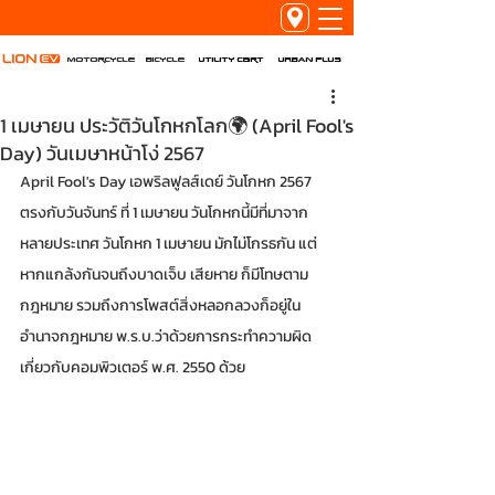
Utility Cart
URBAN PLUS
Motorcycle
Bicycle
1 เมษายน ประวัติวันโกหกโลก🌍 (April Fool's
Day) วันเมษาหน้าโง่ 2567
April Fool's Day เอพริลฟูลส์เดย์ วันโกหก 2567 
ตรงกับวันจันทร์ ที่ 1 เมษายน วันโกหกนี้มีที่มาจาก
หลายประเทศ วันโกหก 1 เมษายน มักไม่โกรธกัน แต่
หากแกล้งกันจนถึงบาดเจ็บ เสียหาย ก็มีโทษตาม
กฎหมาย รวมถึงการโพสต์สิ่งหลอกลวงก็อยู่ใน
อำนาจกฎหมาย พ.ร.บ.ว่าด้วยการกระทำความผิด
เกี่ยวกับคอมพิวเตอร์ พ.ศ. 2550 ด้วย