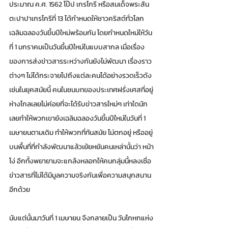
ประมาณ ค.ศ. 1562 โป๊ป เกรโกรี หรือสมเด็จพระสัน
ตะปาปาเกรโกรีที่ 13 ได้กำหนดให้ชาวคริสต์ทั่วโลก
เฉลิมฉลองวันขึ้นปีใหม่พร้อมกัน โดยกำหนดใหม่ให้วัน
ที่ 1 มกราคมเป็นวันขึ้นปีใหม่ในแบบสากล เมื่อเรื่อง
ของการส่งข่าวสารระหว่างกันยังไม่พัฒนา เรื่องราว
ต่างๆ ไม่ได้กระจายไปถึงแต่ละคนได้อย่างรวดเร็วดัง
เช่นในยุคสมัยนี้ คนในชนบทของประเทศฝรั่งเศสที่อยู่
ห่างไกลเลยไม่ค่อยที่จะได้รับข่าวสารใหม่ๆ เท่าใดนัก 
เลยทำให้พวกเขายังเฉลิมฉลองวันขึ้นปีใหม่ในวันที่ 1 
เมษายนตามเดิม ทำให้พวกที่ทันสมัย ไม่ตกอยู่ หรืออยู่
บนพื้นที่ที่กำลังพัฒนาแล้วเย้ยหยันคนเหล่านั้นว่า หน้า
โง่ อีกทั้งพยายามจะแกล้งหลอกให้คนกลุ่มนี้หลงเชื่อ
ข่าวสารที่ไม่ได้มีมูลความจริงกันเพื่อความสนุกสนาน
อีกด้วย
นับแต่นั้นมาวันที่ 1 เมษายน จึงกลายเป็น วันโกหกแห่ง